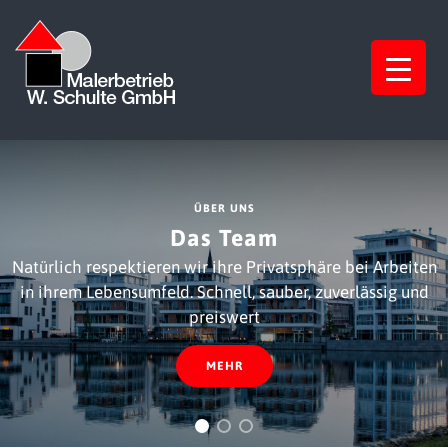
ÜBER UNS
Das Team
Natürlich respektieren wir ihre Privatsphäre bei Arbeiten
in ihrem Lebensumfeld. Schnell, sauber, zuverlässig und
preiswert
MEHR